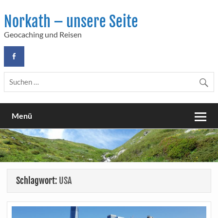
Skip
to
Norkath – unsere Seite
content
Geocaching und Reisen
Menü
Schlagwort:
USA