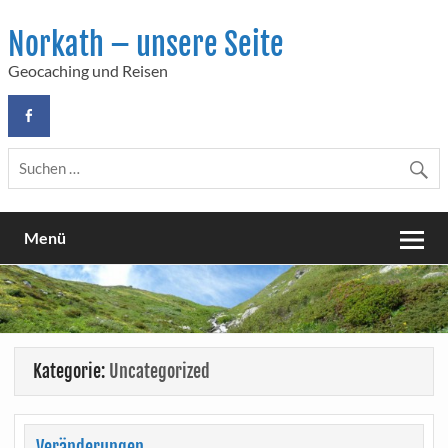
Skip
to
Norkath – unsere Seite
content
Geocaching und Reisen
Menü
Kategorie:
Uncategorized
Veränderungen….