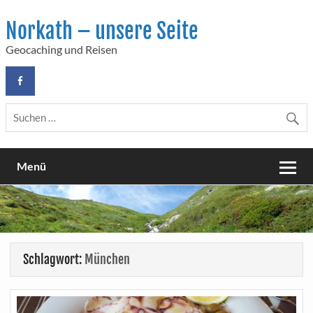
Skip
to
Norkath – unsere Seite
content
Geocaching und Reisen
Menü
Schlagwort:
München